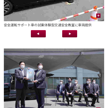
+
安全運転サポート車の試乗体験型交通安全教室に車両提供
地