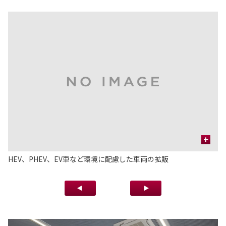
+
効
HEV、PHEV、EV車など環境に配慮した車両の拡販
車