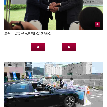
+
葛巻町と災害時連携協定を締結
葛
支