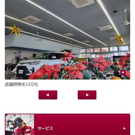
+
店舗照明をLED化
金
サービス