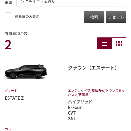
車両
試乗車のみ表示
検索
リセット
該当車種台数
2
クラウン（エステート）
グレード
エンジンタイプ
/駆動方式/
トランスミッ
ション
/排気量
ESTATE Z
ハイブリッド
E-Four
CVT
2.5L
カラー