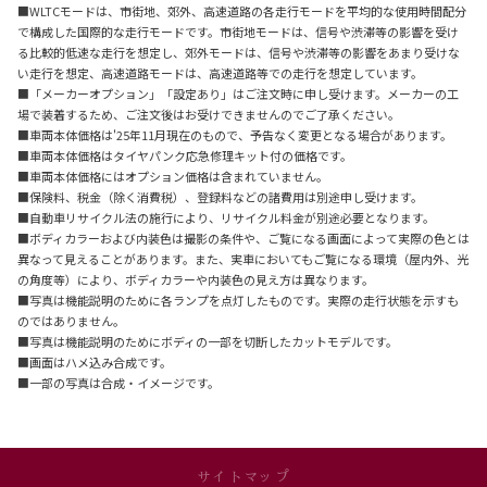
■WLTCモードは、市街地、郊外、高速道路の各走行モードを平均的な使用時間配分
で構成した国際的な走行モードです。市街地モードは、信号や渋滞等の影響を受け
る比較的低速な走行を想定し、郊外モードは、信号や渋滞等の影響をあまり受けな
い走行を想定、高速道路モードは、高速道路等での走行を想定しています。
■「メーカーオプション」「設定あり」はご注文時に申し受けます。メーカーの工
場で装着するため、ご注文後はお受けできませんのでご了承ください。
■車両本体価格は'25年11月現在のもので、予告なく変更となる場合があります。
■車両本体価格はタイヤパンク応急修理キット付の価格です。
■車両本体価格にはオプション価格は含まれていません。
■保険料、税金（除く消費税）、登録料などの諸費用は別途申し受けます。
■自動車リサイクル法の施行により、リサイクル料金が別途必要となります。
■ボディカラーおよび内装色は撮影の条件や、ご覧になる画面によって実際の色とは
異なって見えることがあります。また、実車においてもご覧になる環境（屋内外、光
の角度等）により、ボディカラーや内装色の見え方は異なります。
■写真は機能説明のために各ランプを点灯したものです。実際の走行状態を示すも
のではありません。
■写真は機能説明のためにボディの一部を切断したカットモデルです。
■画面はハメ込み合成です。
■一部の写真は合成・イメージです。
サイトマップ