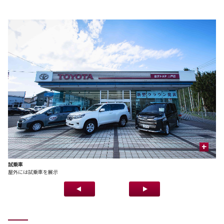
+
試乗車
商
屋外には試乗車を展示
様