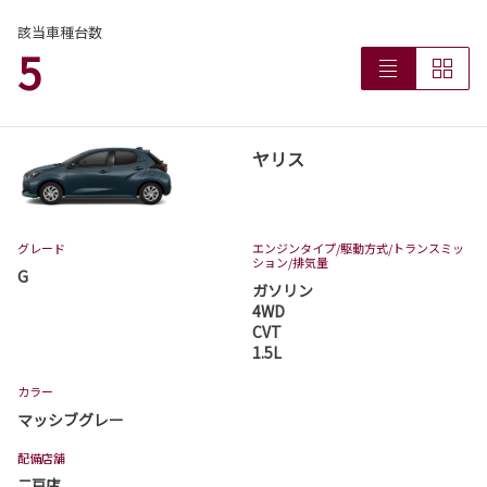
該当車種台数
5
ヤリス
グレード
エンジンタイプ
/駆動方式/
トランスミッ
ション
/排気量
G
ガソリン
4WD
CVT
1.5L
カラー
マッシブグレー
配備店舗
二戸店