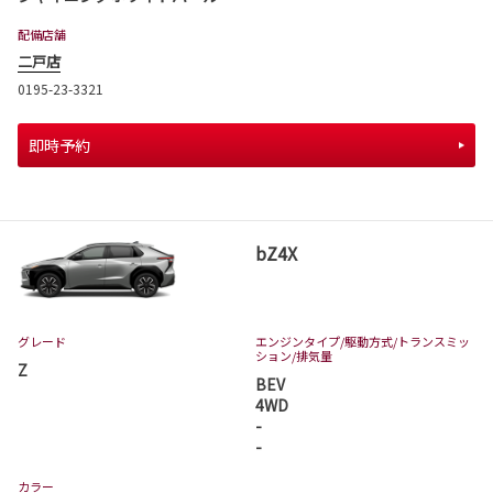
配備店舗
二戸店
0195-23-3321
即時予約
bZ4X
グレード
エンジンタイプ
/駆動方式/
トランスミッ
ション
/排気量
Z
BEV
4WD
-
-
カラー