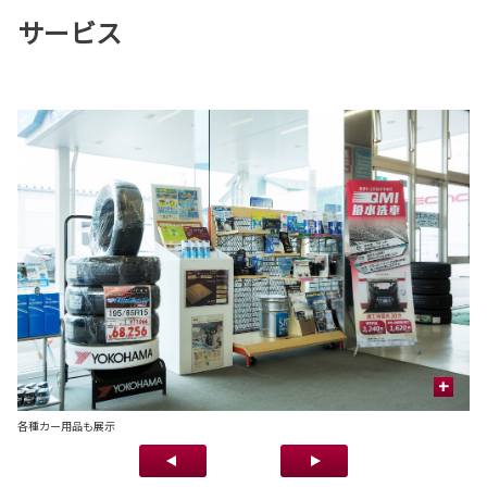
サービス
+
鈑
各種カー用品も展示