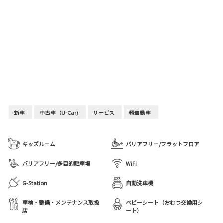
新車
中古車（U-Car)
サービス
軽自動車
キッズルーム
バリアフリー/フラットフロア
バリアフリー/多目的駐車場
WiFi
G-Station
自動洗車機
車検・整備・メンテナンス取扱
ベビーシート（おむつ交換用シ
店
ート）