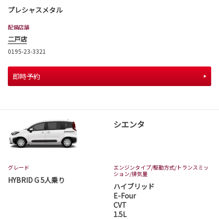
プレシャスメタル
配備店舗
二戸店
0195-23-3321
即時予約
シエンタ
グレード
エンジンタイプ
/駆動方式/
トランスミッ
ション
/排気量
HYBRID G 5人乗り
ハイブリッド
E-Four
CVT
1.5L