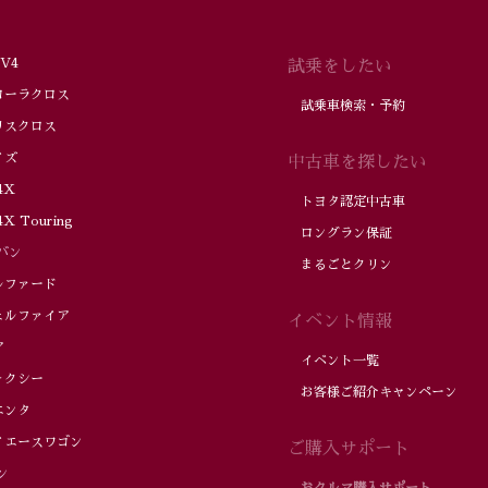
V4
試乗をしたい
ーラクロス
試乗車検索・予約
スクロス
ズ
中古車を探したい
4X
トヨタ認定中古車
X Touring
ロングラン保証
バン
まるごとクリン
ファード
ルファイア
イベント情報
ア
イベント一覧
クシー
お客様ご紹介キャンペーン
ンタ
エースワゴン
ご購入サポート
ン
おクルマ購入サポート