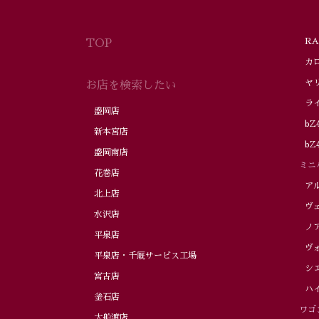
RA
TOP
カロ
ヤリ
お店を検索したい
ライ
盛岡店
bZ
新本宮店
bZ4
盛岡南店
ミニ
花巻店
アル
北上店
ヴェ
水沢店
ノ
平泉店
ヴォ
平泉店・千厩サービス工場
シエ
宮古店
ハイ
釜石店
ワゴ
大船渡店