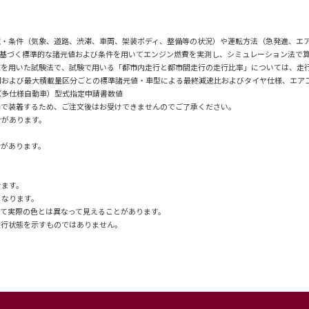
境・条件（気象、道路、渋滞、車両、架装ボディ、整備等の状況）や運転方法（急発進、エ
に基づく標準的な諸元値および条件を用いてエンジン燃費を実測し、シミュレーション法で算出し
値を用いた試験法で、試験で用いる「都市内走行と都市間走行の走行比率」については、走
および最大積載量区分ごとの標準諸元値・車型による最終減速比およびタイヤ仕様、エアコン
（多仕様自動車）型式指定申請書数値
場で装着するため、ご注文後はお受けできませんのでご了承ください。
合があります。
合があります。
けます。
となります。
て実際の色とは異なって見えることがあります。
走行状態を示すものではありません。