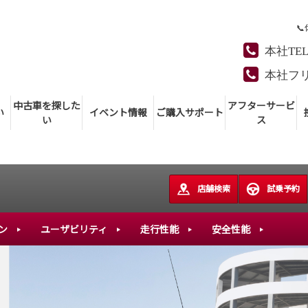

本社TE
本社フ
中古車を探した
アフターサービ
い
イベント情報
ご購入サポート
い
ス
店舗検索
試乗予約
ン
ユーザビリティ
走行性能
安全性能