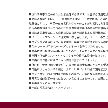
■燃料消費率は定められた試験条件での値です。お客様の使用環
■燃料消費率のJH25モード燃費値とJH15モード燃費値は、法令
燃費値に対して、車両の空気抵抗やタイヤのころがり抵抗に実測
れらの燃費値は法令で定められた燃費値計算条件の車両総重量範囲
■道路運送車両法による自動車型式指定申請書および共通構造部
■メーカーオプションはご注文時に申し受けます。メーカーの工
■オプション装着により、車両重量、車両寸法等が変更になる場
■“Gパッケージ”“Sパッケージ”はグレード名称ではありません。
■車両本体価格は'26年4月現在のもので、予告なく変更となる場
■車両本体価格はスペアタイヤ、タイヤ交換用工具付の価格です。
■車両本体価格にはオプション価格は含まれていません。
■保険料、税金（除く消費税）、登録料等の諸費用は別途申し受
■自動車リサイクル法の施行により、リサイクル料金が別途必要
■ボディカラーおよび内装色は撮影の条件、ご覧になる画面によっ
■写真は機能説明のために各ランプを点灯したものです。実際の
■画面はハメ込み合成です。
■一部の写真は合成・イメージです。