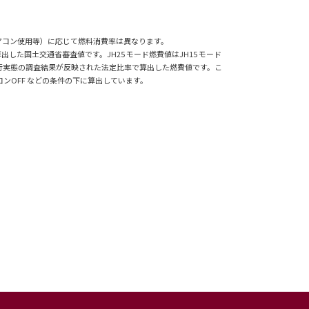
アコン使用等）に応じて燃料消費率は異なります。
た国土交通省審査値です。JH25 モード燃費値はJH15 モード
行実態の調査結果が反映された法定比率で算出した燃費値です。こ
OFF などの条件の下に算出しています。