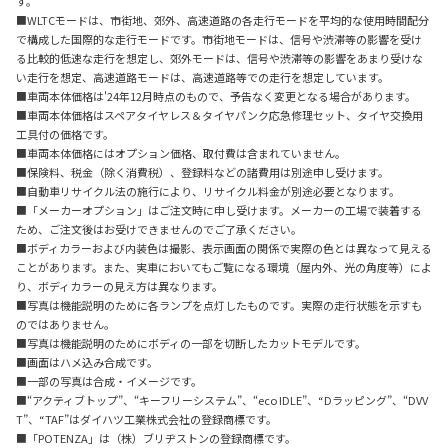
す。
■WLTCモードは、市街地、郊外、高速道路の各走行モードを平均的な使用時間配分
で構成した国際的な走行モードです。市街地モードは、信号や渋滞等の影響を受け
る比較的低速な走行を想定し、郊外モードは、信号や渋滞等の影響をあまり受けな
い走行を想定、高速道路モードは、高速道路等での走行を想定しています。
■車両本体価格は'24年12月時点のもので、予告なく変更となる場合があります。
■車両本体価格はスペアタイヤレス＆タイヤパンク応急修理セット、タイヤ交換用
工具付の価格です。
■車両本体価格にはオプション価格、取付費は含まれていません。
■保険料、税金（除く消費税）、登録料などの諸費用は別途申し受けます。
■自動車リサイクル法の施行により、リサイクル料金が別途必要となります。
■「メーカーオプション」はご注文時に申し受けます。メーカーの工場で装着する
ため、ご注文後はお受けできませんのでご了承ください。
■ボディカラーおよび内装色は撮影、表示画面の関係で実際の色とは異なって見える
ことがあります。また、実車においてもご覧になる環境（屋内外、光の角度等）によ
り、ボディカラーの見え方は異なります。
■写真は機能説明のために各ランプを点灯したものです。実際の走行状態を示すも
のではありません。
■写真は機能説明のためにボディの一部を切断したカットモデルです。
■画面はハメ込み合成です。
■一部の写真は合成・イメージです。
■“アクティブトップ”、“キーフリーシステム”、“eco IDLE”、“Dラッピング”、“DVV
T”、“TAF”はダイハツ工業株式会社の登録商標です。
■「POTENZA」は（株）ブリヂストンの登録商標です。