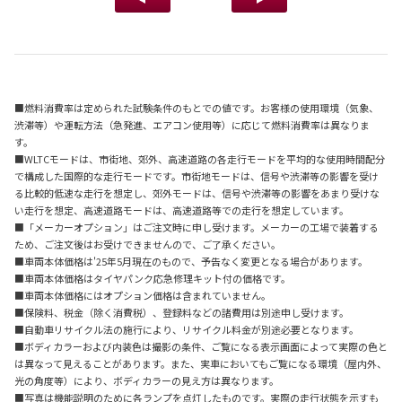
■燃料消費率は定められた試験条件のもとでの値です。お客様の使用環境（気象、
渋滞等）や運転方法（急発進、エアコン使用等）に応じて燃料消費率は異なりま
す。
■WLTCモードは、市街地、郊外、高速道路の各走行モードを平均的な使用時間配分
で構成した国際的な走行モードです。市街地モードは、信号や渋滞等の影響を受け
る比較的低速な走行を想定し、郊外モードは、信号や渋滞等の影響をあまり受けな
い走行を想定、高速道路モードは、高速道路等での走行を想定しています。
■「メーカーオプション」はご注文時に申し受けます。メーカーの工場で装着する
ため、ご注文後はお受けできませんので、ご了承ください。
■車両本体価格は'25年5月現在のもので、予告なく変更となる場合があります。
■車両本体価格はタイヤパンク応急修理キット付の価格です。
■車両本体価格にはオプション価格は含まれていません。
■保険料、税金（除く消費税）、登録料などの諸費用は別途申し受けます。
■自動車リサイクル法の施行により、リサイクル料金が別途必要となります。
■ボディカラーおよび内装色は撮影の条件、ご覧になる表示画面によって実際の色と
は異なって見えることがあります。また、実車においてもご覧になる環境（屋内外、
光の角度等）により、ボディカラーの見え方は異なります。
■写真は機能説明のために各ランプを点灯したものです。実際の走行状態を示すも