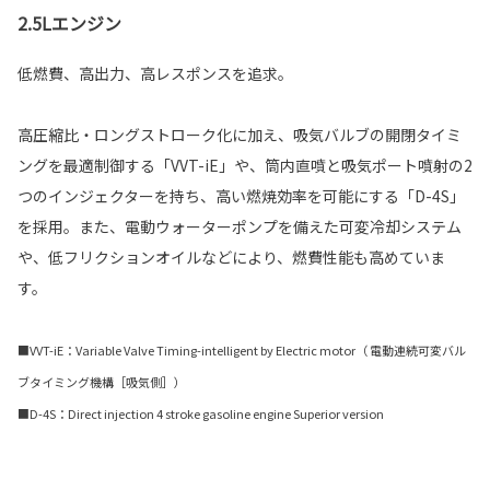
2.5Lエンジン
低燃費、高出力、高レスポンスを追求。
高圧縮比・ロングストローク化に加え、吸気バルブの開閉タイミ
ングを最適制御する「VVT-iE」や、筒内直噴と吸気ポート噴射の2
つのインジェクターを持ち、高い燃焼効率を可能にする「D-4S」
を採用。また、電動ウォーターポンプを備えた可変冷却システム
や、低フリクションオイルなどにより、燃費性能も高めていま
す。
■VVT-iE：Variable Valve Timing-intelligent by Electric motor（ 電動連続可変バル
ブタイミング機構［吸気側］）
■D-4S：Direct injection 4 stroke gasoline engine Superior version