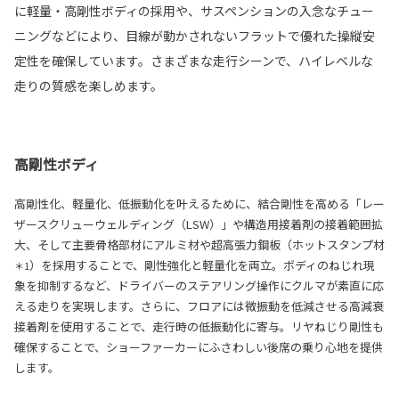
に軽量・高剛性ボディの採用や、サスペンションの入念なチュー
ニングなどにより、目線が動かされないフラットで優れた操縦安
定性を確保しています。さまざまな走行シーンで、ハイレベルな
走りの質感を楽しめます。
高剛性ボディ
高剛性化、軽量化、低振動化を叶えるために、結合剛性を高める「レー
ザースクリューウェルディング（LSW）」や構造用接着剤の接着範囲拡
大、そして主要骨格部材にアルミ材や超高張力鋼板（ホットスタンプ材
）を採用することで、剛性強化と軽量化を両立。ボディのねじれ現
＊1
象を抑制するなど、ドライバーのステアリング操作にクルマが素直に応
える走りを実現します。さらに、フロアには微振動を低減させる高減衰
接着剤を使用することで、走行時の低振動化に寄与。リヤねじり剛性も
確保することで、ショーファーカーにふさわしい後席の乗り心地を提供
します。