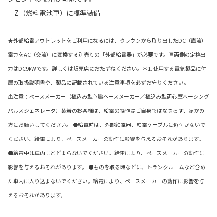
［Z（燃料電池車）に標準装備］
★外部給電アウトレットをご利用になるには、クラウンから取り出したDC（直流）
電力をAC（交流）に変換する別売りの「外部給電器」が必要です。車両側の定格出
力はDC9kWです。詳しくは販売店におたずねください。＊1. 使用する電気製品に付
属の取扱説明書や、製品に記載されている注意事項を必ずお守りください。
⚠注意：ペースメーカー（植込み型心臓ペースメーカー／植込み型両心室ペーシング
パルスジェネレータ）装着のお客様は、給電の操作はご自身ではなさらず、ほかの
方にお願いしてください。 ●給電時は、外部給電器、給電ケーブルに近付かないで
ください。給電により、ペースメーカーの動作に影響を与えるおそれがあります。
●給電中は車内にとどまらないでください。給電により、ペースメーカーの動作に
影響を与えるおそれがあります。 ●ものを取る時などに、トランクルームなど含め
た車内に入り込まないでください。給電により、ペースメーカーの動作に影響を与
えるおそれがあります。