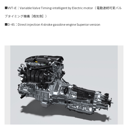
■VVT-iE：Variable Valve Timing-intelligent by Electric motor（ 電動連続可変バル
ブタイミング機構［吸気側］）
■D-4S：Direct injection 4 stroke gasoline engine Superior version