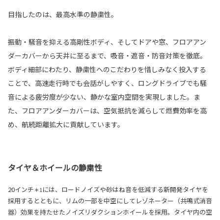
目指したのは、最高水準の静粛性。
振動・騒音を抑える高剛性ボディ、そしてドアや窓、フロアアン
ダーカバーから天井に至るまで、吸音・遮音・防音対策を徹底。
ボディ細部にわたり、静粛性へのこだわりを惜しみなく投入する
ことで、高速走行時でも会話がしやすく、ロングドライブでも騒
音による疲労度が少ない、静かな室内空間を実現しました。ま
た、フロアアンダーカバーは、空気抵抗を減らして燃費効率を高
め、航続距離拡大に貢献しています。
タイヤ＆ホイールの静粛性
20インチ
には、ロードノイズや砂はね音を低減する新開発タイヤを
＊1
採用するとともに、リムの一部を中空にしてレゾネーター（共鳴式消音
器）効果を持たせたノイズリダクションホイールを採用。タイヤ内の空