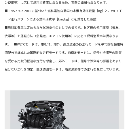
ン使用等）に応じて燃料消費率は異なるため、実際の距離も異なります。
■JEVS Z 902-2018 に基づいた燃料電池自動車の水素有効搭載量［kg］と、WLTCモ
ード走行パターンによる燃料消費率［km/kg］とを乗算した距離
■燃料消費率は定められた試験条件のもとでの値です。お客様の使用環境（気象、
渋滞等）や運転方法（急発進、エアコン使用等）に応じて燃料消費率は異なりま
す。 ■WLTCモードは、市街地、郊外、高速道路の各走行モードを平均的な使用時
間配分で構成した国際的な走行モードです。市街地モードは、信号や渋滞等の影響
を受ける比較的低速な走行を想定し、郊外モードは、信号や渋滞等の影響をあまり
受けない走行を想定、高速道路モードは、高速道路等での走行を想定しています。