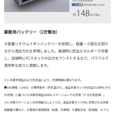
駆動用バッテリー（2次電池）
大容量リチウムイオンバッテリーを採用し、軽量・小型化を図り
ながら高出力化を実現しました。減速時に回生エネルギーで充電
し、加速時にFCスタックの出力をアシストするなど、パワフルで
高効率な走りに貢献します。
＊1. 水素充填圧および外気温により、充填時間は異なります。
■SAE規格（J2601）の標準条件（外気温20℃、高圧水素タンク内の圧力10MPa から
の充填）に基づいた水素充填圧82MPa ステーションでの充填（トヨタ測定値）。
＊2. 水素ステーションの充填能力によっては、高圧水素タンク内に充填される水素
搭載量が異なり、お客様の使用環境（気象、渋滞等）や運転方法（急発進、エアコ