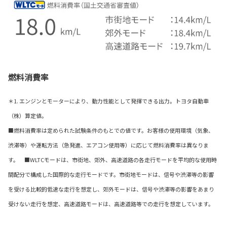
燃料消費率
＊1. エンジンとモーターにより、動力性能として発揮できる出力。トヨタ自動車
（株）算定値。
■燃料消費率は定められた試験条件のもとでの値です。お客様の使用環境（気象、
渋滞等）や運転方法（急発進、エアコン使用等）に応じて燃料消費率は異なりま
す。 ■WLTCモードは、市街地、郊外、高速道路の各走行モードを平均的な使用時
間配分で構成した国際的な走行モードです。市街地モードは、信号や渋滞等の影響
を受ける比較的低速な走行を想定し、郊外モードは、信号や渋滞等の影響をあまり
受けない走行を想定、高速道路モードは、高速道路等での走行を想定しています。