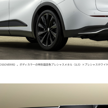
ース車両はCROSSOVER RS）。ボディカラーの特別設定色プレシャスメタル〈1L5〉×プレシャ