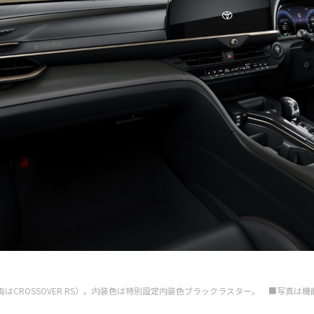
”（ベース車両はCROSSOVER RS）。内装色は特別設定内装色ブラックラスター。 