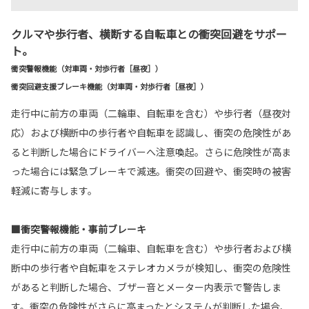
クルマや歩行者、横断する自転車との衝突回避をサポー
ト。
衝突警報機能（対車両・対歩行者［昼夜］）
衝突回避支援ブレーキ機能（対車両・対歩行者［昼夜］）
走行中に前方の車両（二輪車、自転車を含む）や歩行者（昼夜対
応）および横断中の歩行者や自転車を認識し、衝突の危険性があ
ると判断した場合にドライバーへ注意喚起。さらに危険性が高ま
った場合には緊急ブレーキで減速。衝突の回避や、衝突時の被害
軽減に寄与します。
■衝突警報機能・事前ブレーキ
走行中に前方の車両（二輪車、自転車を含む）や歩行者および横
断中の歩行者や自転車をステレオカメラが検知し、衝突の危険性
があると判断した場合、ブザー音とメーター内表示で警告しま
す。衝突の危険性がさらに高まったとシステムが判断した場合、