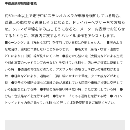
車線逸脱抑制制御機能
約60km/h以上で走行中にステレオカメラが車線を検知している場合、
道路上の車線から逸脱しそうになると、ドライバーへブザー音でお知ら
せ。クルマが車線をはみ出しそうになると、メーター内表示でお知らせ
するとともに、車線内に戻すようハンドル操作をアシストします。
■ターンシグナル（方向指示灯）を使用している時は作動しません。 ■次のよう
な場合は、適切に作動しないことがあります。 ●悪天候（豪雨・吹雪・濃霧な
ど）により白（黄）線が見えにくい時 ●前方から強い光（太陽光などによる逆光
や対向車両のヘッドランプの光など）を受けている時や、強い光が道路に反射して
いる時 ●道路の修復などのため、アスファルトの継ぎ目や線状の補修痕がある
時 ●経年などにより、道路の白（黄）線にかすれや重複、タイヤ痕などがある
時 ●交差点や横断歩道など車線の数が増減している区間や車線が複雑に交差して
いる区間を走行する時 ●車線の幅が狭い時や広い時、または変化している時 ●
分岐・合流路などを走行する時 ●急なカーブのある道路を走行する時 ●フロン
トウインドゥ内側が曇っている時 など 詳しくは取扱説明書をご確認ください。