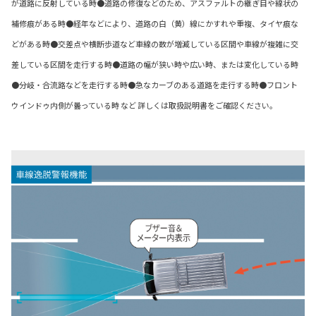
が道路に反射している時●道路の修復などのため、アスファルトの継ぎ目や線状の
補修痕がある時●経年などにより、道路の白（黄）線にかすれや重複、タイヤ痕な
どがある時●交差点や横断歩道など車線の数が増減している区間や車線が複雑に交
差している区間を走行する時●道路の幅が狭い時や広い時、または変化している時
●分岐・合流路などを走行する時●急なカーブのある道路を走行する時●フロント
ウインドゥ内側が曇っている時 など 詳しくは取扱説明書をご確認ください。