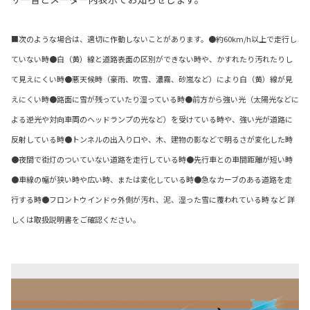
■次のような場合は、適切に作動しないことがあります。●約60km/h以上で走行し
ていない時●白（黄）線と道路表面の区別ができない時や、かすれたり汚れたりし
て見えにくい時●悪天候時（豪雨、吹雪、濃霧、砂嵐など）により白（黄）線が見
えにくい時●路面に雪が残っていたり湿っている時●前方から強い光（太陽光などに
よる逆光や対向車両のヘッドランプの光など）を受けている時や、強い光が道路に
反射している時●トンネルの出入り口や、木、建物の影などで明るさが変化した時
●夜間で街灯のついていない道路を走行している時●先行車との車間距離が短い時
●車線の幅が狭い時や広い時、または変化している時●急なカーブのある道路を走
行する時●フロントウインドゥ外側が汚れ、泥、湿った雪に覆われている時 など 詳
しくは取扱説明書をご確認ください。