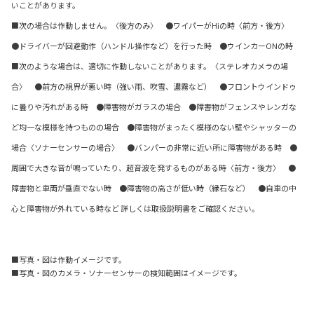
いことがあります。
■次の場合は作動しません。〈後方のみ〉 ●ワイパーがHiの時〈前方・後方〉
●ドライバーが回避動作（ハンドル操作など）を行った時 ●ウインカーONの時
■次のような場合は、適切に作動しないことがあります。〈ステレオカメラの場
合〉 ●前方の視界が悪い時（強い雨、吹雪、濃霧など） ●フロントウインドゥ
に曇りや汚れがある時 ●障害物がガラスの場合 ●障害物がフェンスやレンガな
ど均一な模様を持つものの場合 ●障害物がまったく模様のない壁やシャッターの
場合〈ソナーセンサーの場合〉 ●バンパーの非常に近い所に障害物がある時 ●
周囲で大きな音が鳴っていたり、超音波を発するものがある時〈前方・後方〉 ●
障害物と車両が垂直でない時 ●障害物の高さが低い時（縁石など） ●自車の中
心と障害物が外れている時など 詳しくは取扱説明書をご確認ください。
■写真・図は作動イメージです。
■写真・図のカメラ・ソナーセンサーの検知範囲はイメージです。