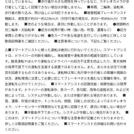
とはしていません。 ■歩行者が大きな荷物を持っているなど、ステレオカメラが歩
行者として正しく認識できない場合は作動しません。 ■車両、二輪車、自転車、
歩行者の割り込み、飛び出しには対応できません。 ■被害軽減ブレーキアシスト
機能は、速度差が約30～約120km/h（対歩行者の場合は、約30～約80km/h）で作
動します。 ■次のような場合は、適切に作動しないことがあります。 ●夜間時の
対二輪車・対自転車 ●前方の視界が悪い時（強い雨、吹雪、濃霧など） ●前方
車両との重なりが少ない時 ●急カーブや急な坂道を走行している時など詳しくは
取扱説明書をご確認ください。 ■注意事項については、下記もご覧ください。
⚠■スマートアシストに頼った運転は絶対に行わないでください。スマートアシス
トは、ドライバーの判断を補助し、事故被害や運転負荷の軽減を目的としていま
す。脇見運転やぼんやり運転などドライバーの前方不注意を防止したり、悪天候時
の視界不良下での運転を支援する装置ではありません。また、あらゆる状況での衝
突を回避するものではありません。運転時は常に先行車や歩行者との距離や周囲の
状況、運転環境に注意して必要に応じてブレーキペダルを踏むなど距離を保ち、安
全運転を心がけてください。 ■スマートアシストの認識性能・制御性能には限界
があります。ドライバーの運転操作、急カーブ、急勾配、雨等の道路状況、および天
候によっては、システムが作動しない、または作動が遅れる場合があります。 ■
雪、濃霧、砂嵐の場合や、トンネル内、夜間、日射しの状況によってはステレオカ
メラ、ソナーセンサーが障害物などを正常に認識できず、適切に作動しない場合が
あります。 ■作動条件下であっても、システムが作動しない場合があります。 ■
このほか、スマートアシストについて重要な注意事項が記載されておりますので、
詳しくは取扱説明書をご覧ください。 ■スマートアシストの詳細はお問い合わせ
ください。