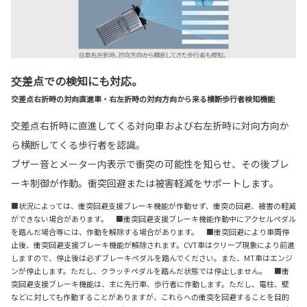
交差点での検知にも対応。
交差点右折時の対向直進車・右左折時の対向方向から来る横断歩行者検知機能
交差点右折時に直進してくる対向車および右左折時に対向方向か
ら横断してくる歩行者を認識。
ブザー音とメーター内表示で衝突の可能性を知らせ、その後ブレ
ーキ制御が作動。衝突回避または被害軽減をサポートします。
■状況によっては、衝突回避支援ブレーキ機能が作動せず、衝突の回避、被害の軽減
ができない場合があります。 ■衝突回避支援ブレーキ機能作動中にアクセルペダル
を踏んだ場合等には、作動を解除する場合があります。 ■衝突回避により車両停
止後、衝突回避支援ブレーキ機能が解除されます。CVT車はクリープ現象により前進
しますので、停止後は必ずブレーキペダルを踏んでください。また、MT車はエンジ
ンが停止します。ただし、クラッチペダルを踏んだ状態では停止しません。 ■衝
突回避支援ブレーキ機能は、主に先行車、歩行者に作動します。ただし、電柱、壁
などに対しても作動することがありますが、これらへの衝突を回避することを目的