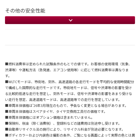
その他の安全性能
■燃料消費率は定められた試験条件のもとでの値です。お客様の使用環境（気象、
渋滞等）や運転方法（急発進、エアコン使用等）に応じて燃料消費率は異なりま
す。
■WLTCモードは、市街地、郊外、高速道路の各走行モードを平均的な使用時間配分
で構成した国際的な走行モードです。市街地モードは、信号や渋滞等の影響を受け
る比較的低速な走行を想定し、郊外モードは、信号や渋滞等の影響をあまり受けな
い走行を想定、高速道路モードは、高速道路等での走行を想定しています。
■車両本体価格は'26年3月現在のもので、予告なく変更となる場合があります。
■車両本体価格はスペアタイヤ、タイヤ交換用工具付の価格です。
■車両本体価格にはオプション価格は含まれていません。
■保険料、税金（除く消費税）、登録料などの諸費用は別途申し受けます。
■自動車リサイクル法の施行により、リサイクル料金が別途必要となります。
■ボディカラーおよび内装色は撮影の条件、ご覧になる画面によって実際の色とは異